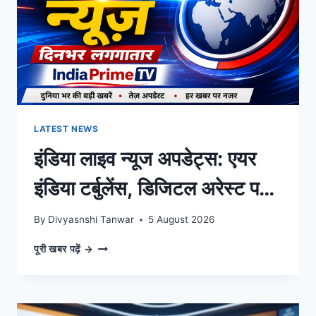
सरकार
का
बड़ा
ऐलान,
पल-
पल
की
अपडेट्स
LATEST NEWS
इंडिया लाइव न्यूज अपडेट्स: एयर
इंडिया टर्बुलेंस, डिजिटल अरेस्ट पर
सुप्रीम कोर्ट के निर्देश और दिनभर
By
Divyasnshi Tanwar
5 August 2026
की बड़ी खबरें
इंडिया
पूरी खबर पढ़ें →
लाइव
न्यूज
अपडेट्स:
एयर