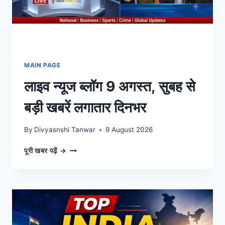
जानिए
बांग्लादेश
की
बेटियों
का
दर्द।
MAIN PAGE
लाइव न्यूज ब्लॉग 9 अगस्त, सुबह से
बड़ी खबरें लगातार दिनभर
By
Divyasnshi Tanwar
9 August 2026
लाइव
पूरी खबर पढ़ें →
न्यूज
ब्लॉग
9
अगस्त,
सुबह
से
बड़ी