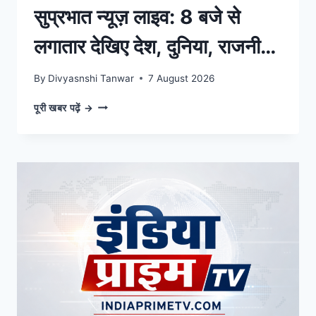
सुप्रभात न्यूज़ लाइव: 8 बजे से
लगातार देखिए देश, दुनिया, राजनीति
और खेल की 10 बड़ी खबरें
By
Divyasnshi Tanwar
7 August 2026
सुप्रभात
पूरी खबर पढ़ें →
न्यूज़
लाइव:
8
बजे
से
लगातार
देखिए
देश,
दुनिया,
राजनीति
और
खेल
की
10