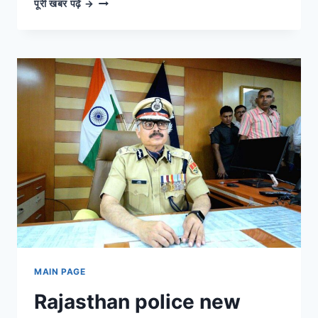
लाइव
पूरी खबर पढ़ें →
अपडेट्स:
हर
बड़ी
खबर
और
घटना
की
सबसे
तेज़
कवरेज
MAIN PAGE
Rajasthan police new