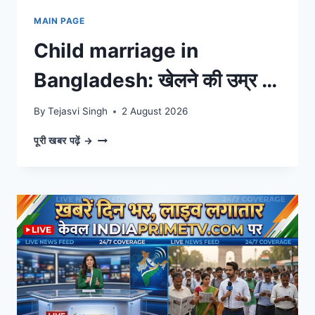
MAIN PAGE
Child marriage in
Bangladesh: खेलने की उम्र में
मां और हिंसा का शिकार? जानिए
By
Tejasvi Singh
2 August 2026
बांग्लादेश की बेटियों का दर्द।
CHILD
पूरी खबर पढ़ें →
MARRIAGE
IN
BANGLADESH:
खेलने
की
उम्र
में
मां
और
हिंसा
का
शिकार?