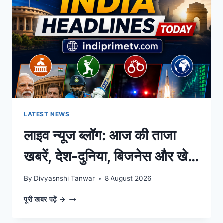
खबरें
लगातार
दिनभर
LATEST NEWS
लाइव न्यूज ब्लॉग: आज की ताजा
खबरें, देश-दुनिया, बिजनेस और खेल
के बड़े अपडेट्स |
By
Divyasnshi Tanwar
8 August 2026
IndiaPrimeTV Hindi
लाइव
पूरी खबर पढ़ें →
न्यूज
ब्लॉग: