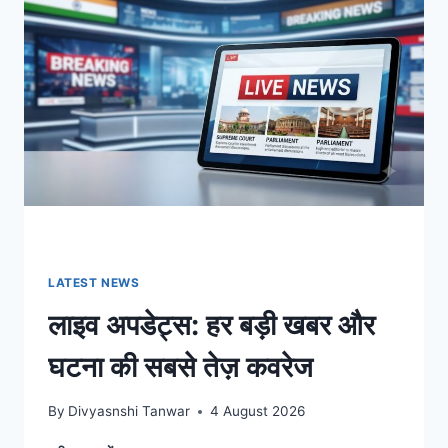
इंडिया
टर्बुलेंस,
डिजिटल
अरेस्ट
पर
सुप्रीम
कोर्ट
के
निर्देश
और
दिनभर
की
बड़ी
खबरें
LATEST NEWS
लाइव अपडेट्स: हर बड़ी खबर और
घटना की सबसे तेज़ कवरेज
By
Divyasnshi Tanwar
4 August 2026