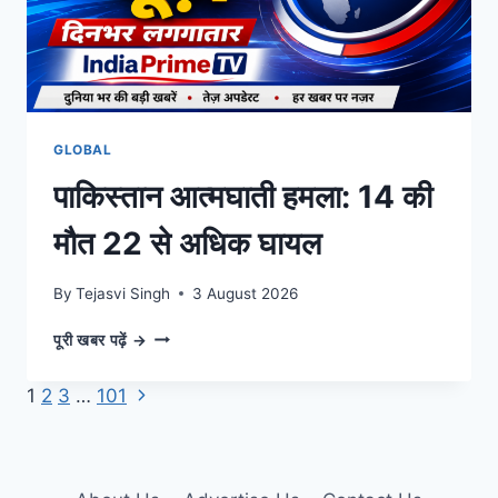
GLOBAL
पाकिस्तान आत्मघाती हमला: 14 की
मौत 22 से अधिक घायल
By
Tejasvi Singh
3 August 2026
पाकिस्तान
पूरी खबर पढ़ें →
आत्मघाती
हमला:
Next
Page
1
2
3
…
101
14
Page
की
navigation
मौत
22
से