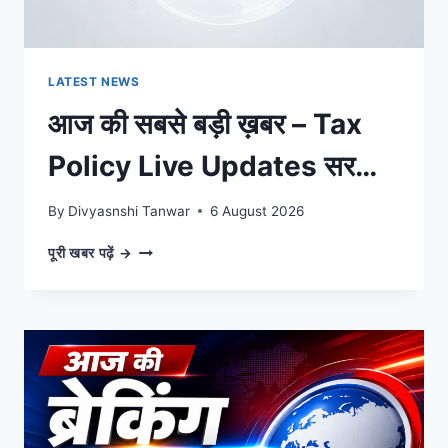
बड़ी
खबरें
LATEST NEWS
आज की सबसे बड़ी ख़बर – Tax
Policy Live Updates सरकार
का बड़ा ऐलान, पल-पल की अपडेट्स
By
Divyasnshi Tanwar
6 August 2026
आज
पूरी खबर पढ़ें →
की
सबसे
बड़ी
ख़बर
–
TAX
POLICY
LIVE
UPDATES