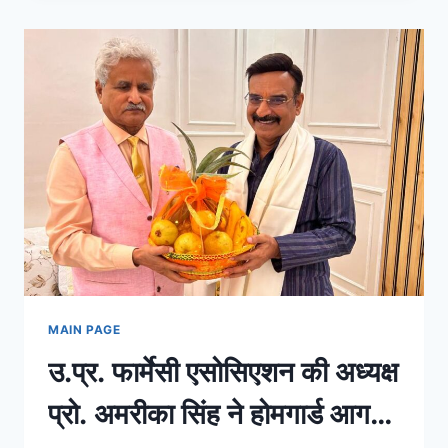
आज
की
ताजा
खबरें,
देश-
दुनिया,
बिजनेस
और
खेल
के
बड़े
अपडेट्स
|
INDIAPRIMETV
HINDI
MAIN PAGE
उ.प्र. फार्मेसी एसोसिएशन की अध्यक्ष
प्रो. अमरीका सिंह ने होमगार्ड आगरा