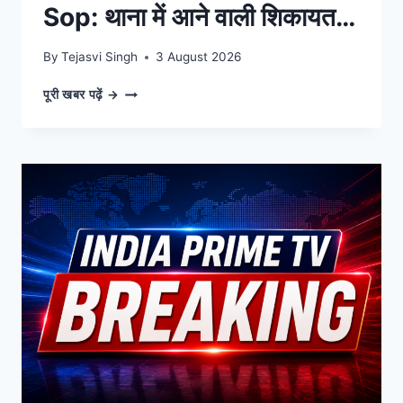
Sop: थाना में आने वाली शिकायत
के निस्तारण की अब नई एसओपी .
By
Tejasvi Singh
3 August 2026
RAJASTHAN
पूरी खबर पढ़ें →
POLICE
NEW
SOP:
थाना
में
आने
वाली
शिकायत
के
निस्तारण
की
अब
नई
एसओपी
.