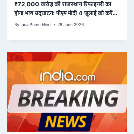
₹72,000 करोड़ की राजस्थान रिफाइनरी का
होगा भव्य उद्घाटन: पीएम मोदी 4 जुलाई को करेंगे
राष्ट्र को समर्पित, मुख्यमंत्री भजनलाल ने संभाली
By
IndiaPrime Hindi
28 June 2026
तैयारियों की कमान