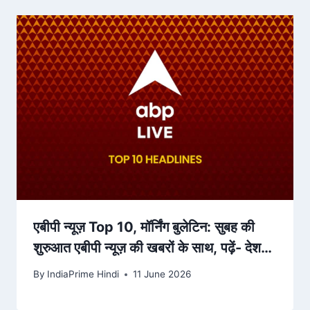
एबीपी न्यूज़ Top 10, मॉर्निंग बुलेटिन: सुबह की
शुरुआत एबीपी न्यूज़ की खबरों के साथ, पढ़ें- देश-
दुनिया की सभी बड़ी खबरें एक साथ -मॉर्निंग –
By
IndiaPrime Hindi
11 June 2026
ABP News