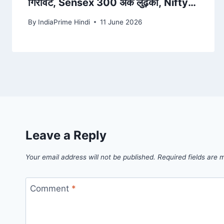
गिरावट, Sensex 300 अंक लुढ़का, Nifty
23200 अंक के नीचे – Jansatta
By
IndiaPrime Hindi
11 June 2026
Leave a Reply
Your email address will not be published.
Required fields are
Comment
*