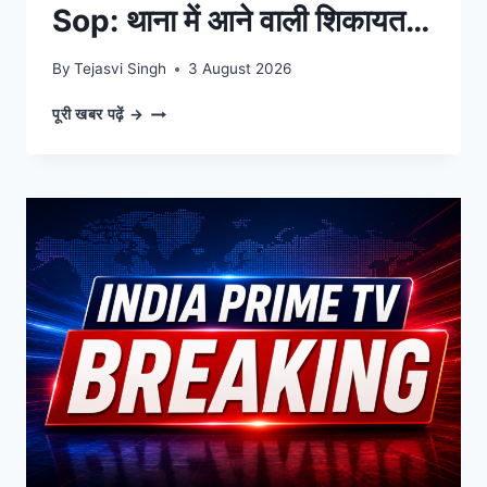
Sop: थाना में आने वाली शिकायत
के निस्तारण की अब नई एसओपी .
By
Tejasvi Singh
3 August 2026
RAJASTHAN
पूरी खबर पढ़ें →
POLICE
NEW
SOP:
थाना
में
आने
वाली
शिकायत
के
निस्तारण
की
अब
नई
एसओपी
.