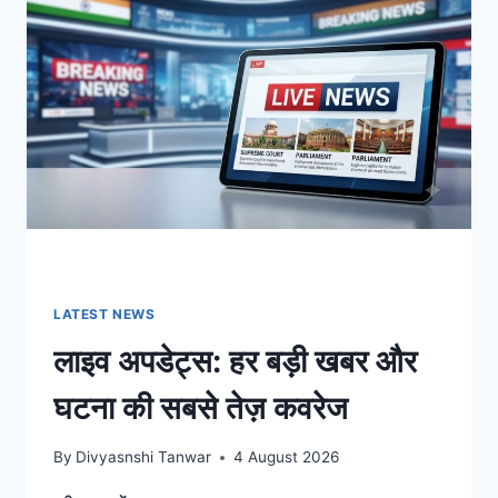
इंडिया
टर्बुलेंस,
डिजिटल
अरेस्ट
पर
सुप्रीम
कोर्ट
के
निर्देश
और
दिनभर
की
बड़ी
खबरें
LATEST NEWS
लाइव अपडेट्स: हर बड़ी खबर और
घटना की सबसे तेज़ कवरेज
By
Divyasnshi Tanwar
4 August 2026