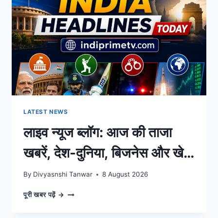
खबरें
लगातार
दिनभर
LATEST NEWS
लाइव न्यूज ब्लॉग: आज की ताजा
खबरें, देश-दुनिया, बिजनेस और खेल
के बड़े अपडेट्स |
By
Divyasnshi Tanwar
8 August 2026
IndiaPrimeTV Hindi
लाइव
पूरी खबर पढ़ें →
न्यूज
ब्लॉग: