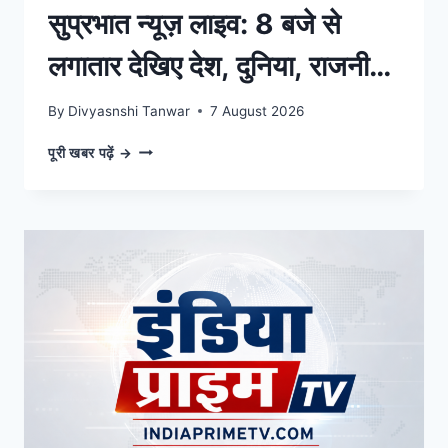
सुप्रभात न्यूज़ लाइव: 8 बजे से
लगातार देखिए देश, दुनिया, राजनीति
और खेल की 10 बड़ी खबरें
By
Divyasnshi Tanwar
7 August 2026
सुप्रभात
पूरी खबर पढ़ें →
न्यूज़
लाइव:
8
बजे
से
लगातार
देखिए
देश,
दुनिया,
राजनीति
और
खेल
की
10