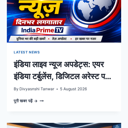
सरकार
का
बड़ा
ऐलान,
पल-
पल
की
अपडेट्स
LATEST NEWS
इंडिया लाइव न्यूज अपडेट्स: एयर
इंडिया टर्बुलेंस, डिजिटल अरेस्ट पर
सुप्रीम कोर्ट के निर्देश और दिनभर
By
Divyasnshi Tanwar
5 August 2026
की बड़ी खबरें
इंडिया
पूरी खबर पढ़ें →
लाइव
न्यूज
अपडेट्स:
एयर