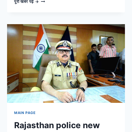
लाइव
पूरी खबर पढ़ें →
अपडेट्स:
हर
बड़ी
खबर
और
घटना
की
सबसे
तेज़
कवरेज
MAIN PAGE
Rajasthan police new