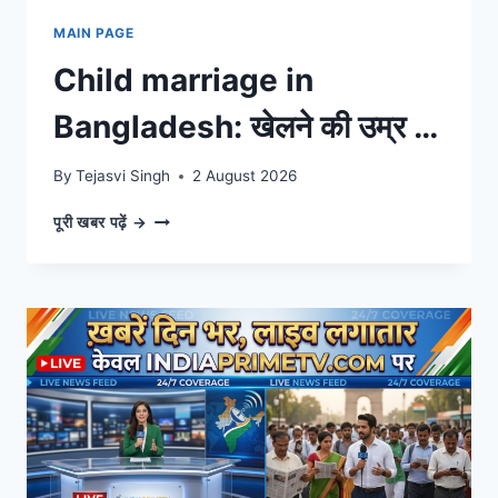
MAIN PAGE
Child marriage in
Bangladesh: खेलने की उम्र में
मां और हिंसा का शिकार? जानिए
By
Tejasvi Singh
2 August 2026
बांग्लादेश की बेटियों का दर्द।
CHILD
पूरी खबर पढ़ें →
MARRIAGE
IN
BANGLADESH:
खेलने
की
उम्र
में
मां
और
हिंसा
का
शिकार?