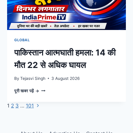
GLOBAL
पाकिस्तान आत्मघाती हमला: 14 की
मौत 22 से अधिक घायल
By
Tejasvi Singh
3 August 2026
पाकिस्तान
पूरी खबर पढ़ें →
आत्मघाती
हमला:
Next
Page
1
2
3
…
101
14
Page
की
navigation
मौत
22
से