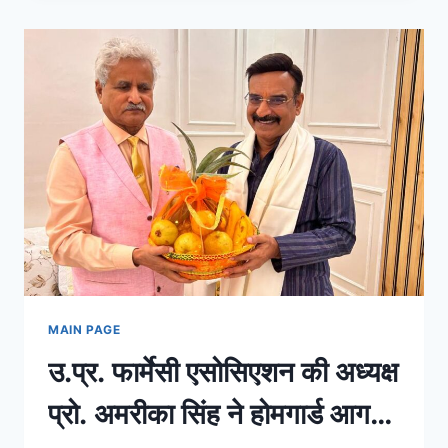
आज
की
ताजा
खबरें,
देश-
दुनिया,
बिजनेस
और
खेल
के
बड़े
अपडेट्स
|
INDIAPRIMETV
HINDI
MAIN PAGE
उ.प्र. फार्मेसी एसोसिएशन की अध्यक्ष
प्रो. अमरीका सिंह ने होमगार्ड आगरा