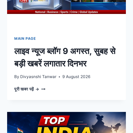
जानिए
बांग्लादेश
की
बेटियों
का
दर्द।
MAIN PAGE
लाइव न्यूज ब्लॉग 9 अगस्त, सुबह से
बड़ी खबरें लगातार दिनभर
By
Divyasnshi Tanwar
9 August 2026
लाइव
पूरी खबर पढ़ें →
न्यूज
ब्लॉग
9
अगस्त,
सुबह
से
बड़ी