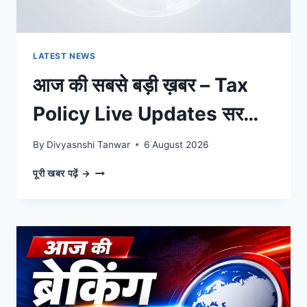
बड़ी
खबरें
LATEST NEWS
आज की सबसे बड़ी ख़बर – Tax
Policy Live Updates सरकार
का बड़ा ऐलान, पल-पल की अपडेट्स
By
Divyasnshi Tanwar
6 August 2026
आज
पूरी खबर पढ़ें →
की
सबसे
बड़ी
ख़बर
–
TAX
POLICY
LIVE
UPDATES