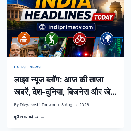
खबरें
लगातार
दिनभर
LATEST NEWS
लाइव न्यूज ब्लॉग: आज की ताजा
खबरें, देश-दुनिया, बिजनेस और खेल
के बड़े अपडेट्स |
By
Divyasnshi Tanwar
8 August 2026
IndiaPrimeTV Hindi
लाइव
पूरी खबर पढ़ें →
न्यूज
ब्लॉग: