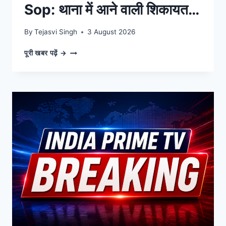
Sop: थाना में आने वाली शिकायत
के निस्तारण की अब नई एसओपी .
By
Tejasvi Singh
3 August 2026
RAJASTHAN
पूरी खबर पढ़ें →
POLICE
NEW
SOP:
थाना
में
आने
वाली
शिकायत
के
निस्तारण
की
अब
नई
एसओपी
.