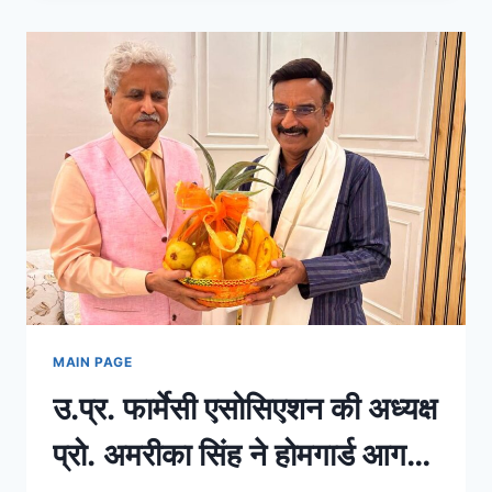
आज
की
ताजा
खबरें,
देश-
दुनिया,
बिजनेस
और
खेल
के
बड़े
अपडेट्स
|
INDIAPRIMETV
HINDI
MAIN PAGE
उ.प्र. फार्मेसी एसोसिएशन की अध्यक्ष
प्रो. अमरीका सिंह ने होमगार्ड आगरा