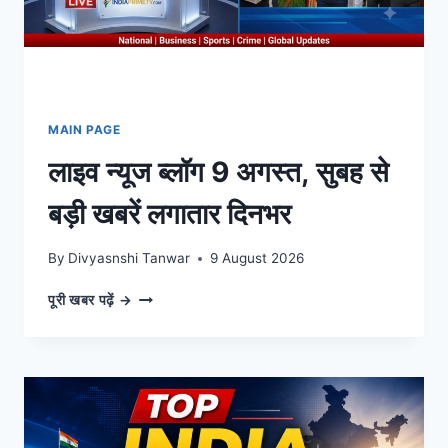
जानिए
बांग्लादेश
की
बेटियों
का
दर्द।
MAIN PAGE
लाइव न्यूज ब्लॉग 9 अगस्त, सुबह से
बड़ी खबरें लगातार दिनभर
By
Divyasnshi Tanwar
9 August 2026
लाइव
पूरी खबर पढ़ें →
न्यूज
ब्लॉग
9
अगस्त,
सुबह
से
बड़ी