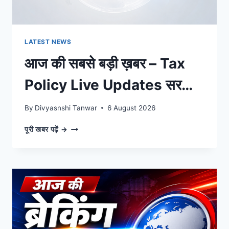
बड़ी
खबरें
LATEST NEWS
आज की सबसे बड़ी ख़बर – Tax
Policy Live Updates सरकार
का बड़ा ऐलान, पल-पल की अपडेट्स
By
Divyasnshi Tanwar
6 August 2026
आज
पूरी खबर पढ़ें →
की
सबसे
बड़ी
ख़बर
–
TAX
POLICY
LIVE
UPDATES