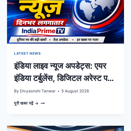
सरकार
का
बड़ा
ऐलान,
पल-
पल
की
अपडेट्स
LATEST NEWS
इंडिया लाइव न्यूज अपडेट्स: एयर
इंडिया टर्बुलेंस, डिजिटल अरेस्ट पर
सुप्रीम कोर्ट के निर्देश और दिनभर
By
Divyasnshi Tanwar
5 August 2026
की बड़ी खबरें
इंडिया
पूरी खबर पढ़ें →
लाइव
न्यूज
अपडेट्स:
एयर