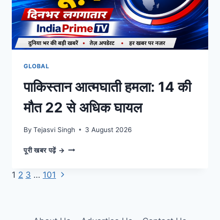
GLOBAL
पाकिस्तान आत्मघाती हमला: 14 की
मौत 22 से अधिक घायल
By
Tejasvi Singh
3 August 2026
पाकिस्तान
पूरी खबर पढ़ें →
आत्मघाती
हमला:
Next
Page
1
2
3
…
101
14
Page
की
navigation
मौत
22
से