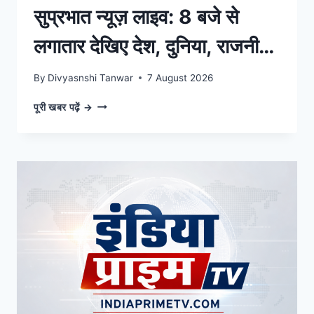
सुप्रभात न्यूज़ लाइव: 8 बजे से
लगातार देखिए देश, दुनिया, राजनीति
और खेल की 10 बड़ी खबरें
By
Divyasnshi Tanwar
7 August 2026
सुप्रभात
पूरी खबर पढ़ें →
न्यूज़
लाइव:
8
बजे
से
लगातार
देखिए
देश,
दुनिया,
राजनीति
और
खेल
की
10