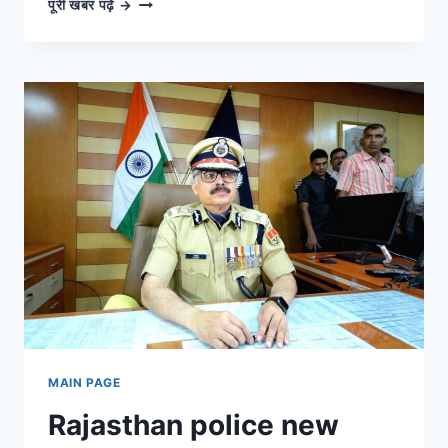
लाइव
पूरी खबर पढ़ें →
अपडेट्स:
हर
बड़ी
खबर
और
घटना
की
सबसे
तेज़
कवरेज
MAIN PAGE
Rajasthan police new