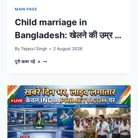
MAIN PAGE
Child marriage in
Bangladesh: खेलने की उम्र में
मां और हिंसा का शिकार? जानिए
By
Tejasvi Singh
2 August 2026
बांग्लादेश की बेटियों का दर्द।
CHILD
पूरी खबर पढ़ें →
MARRIAGE
IN
BANGLADESH:
खेलने
की
उम्र
में
मां
और
हिंसा
का
शिकार?