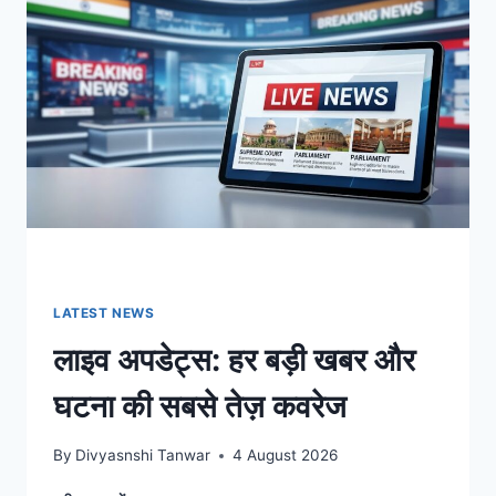
इंडिया
टर्बुलेंस,
डिजिटल
अरेस्ट
पर
सुप्रीम
कोर्ट
के
निर्देश
और
दिनभर
की
बड़ी
खबरें
LATEST NEWS
लाइव अपडेट्स: हर बड़ी खबर और
घटना की सबसे तेज़ कवरेज
By
Divyasnshi Tanwar
4 August 2026