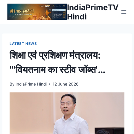
Skip
IndiaPrimeTV
to
Hindi
content
LATEST NEWS
शिक्षा एवं प्रशिक्षण मंत्रालय:
"'वियतनाम का स्टीव जॉब्स'
वाक्यांश का प्रयोग एक रूपक के
By
IndiaPrime Hindi
12 June 2026
रूप में किया जाता है।" –
Vietnam.vn