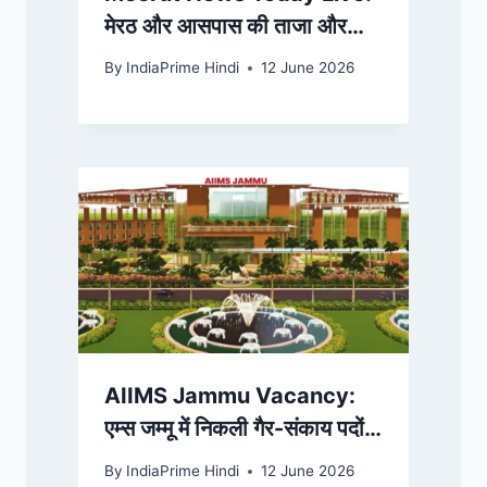
मेरठ और आसपास की ताजा और
अहम खबरें, पढ़ें 12 जून को आपके
By
IndiaPrime Hindi
12 June 2026
शहर में क्या हुआ
AIIMS Jammu Vacancy:
एम्स जम्मू में निकली गैर-संकाय पदों
पर भर्ती, 25 जून तक करें आवेदन;
By
IndiaPrime Hindi
12 June 2026