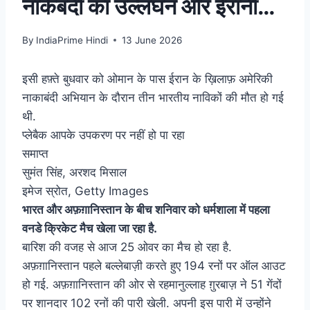
नाकेबंदी का उल्लंघन और ईरानी
तेल की अवैध ढुलाई बर्दाश्त नहीं
By
IndiaPrime Hindi
13 June 2026
इसी हफ़्ते बुधवार को ओमान के पास ईरान के ख़िलाफ़ अमेरिकी
नाकाबंदी अभियान के दौरान तीन भारतीय नाविकों की मौत हो गई
थी.
प्लेबैक आपके उपकरण पर नहीं हो पा रहा
समाप्त
सुमंत सिंह, अरशद मिसाल
इमेज स्रोत,
Getty Images
भारत और अफ़ग़ानिस्तान के बीच शनिवार को धर्मशाला में पहला
वनडे क्रिकेट मैच खेला जा रहा है.
बारिश की वजह से आज 25 ओवर का मैच हो रहा है.
अफ़ग़ानिस्तान पहले बल्लेबाज़ी करते हुए 194 रनों पर ऑल आउट
हो गई. अफ़ग़ानिस्तान की ओर से रहमानुल्लाह ग़ुरबाज़ ने 51 गेंदों
पर शानदार 102 रनों की पारी खेली. अपनी इस पारी में उन्होंने