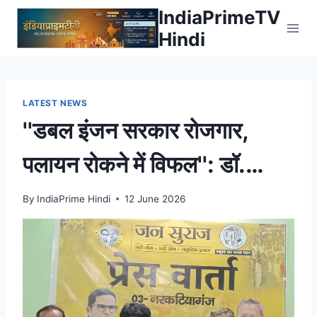
Skip
IndiaPrimeTV
to
Hindi
content
LATEST NEWS
''डबल इंजन सरकार रोजगार,
पलायन रोकने में विफल'': डॉ.
वसीउल्लाह ने बिहार सरकार पर
By
IndiaPrime Hindi
12 June 2026
लगाए गंभीर आरोप – Dainik
Bhaskar