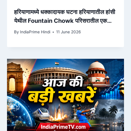
हरियाणामध्ये धक्कादायक घटना हरियाणातील हांसी
येथील Fountain Chowk परिसरातील एक
धक्कादायक व्हिडिओ समोर आला आहे. सकाळी
By
IndiaPrime Hindi
11 June 2026
सुमारे 5:25 वाजता एक जिम संचालक मुला-मुलींना
दुकानांच्या रॅम् – instagram.com