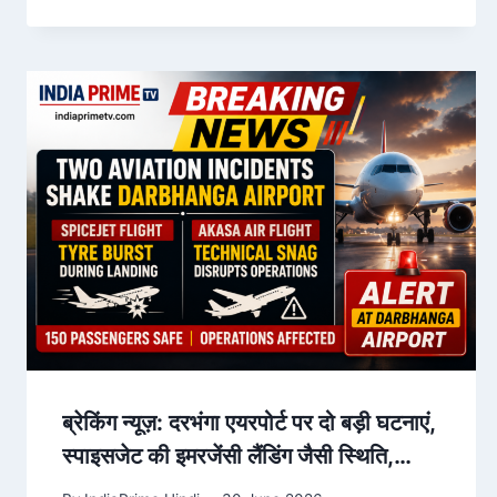
ब्रेकिंग न्यूज़: दरभंगा एयरपोर्ट पर दो बड़ी घटनाएं,
स्पाइसजेट की इमरजेंसी लैंडिंग जैसी स्थिति,
अकासा एयर में तकनीकी खराबी