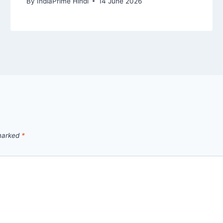
By
IndiaPrime Hindi
14 June 2026
 marked
*