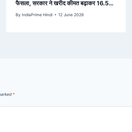
फैसला, सरकार ने खरीद कीमत बढ़ाकर 16.50
रुपये की, पढ़ें अहम अपडेट्स – Amar Ujala
By
IndiaPrime Hindi
12 June 2026
 marked
*