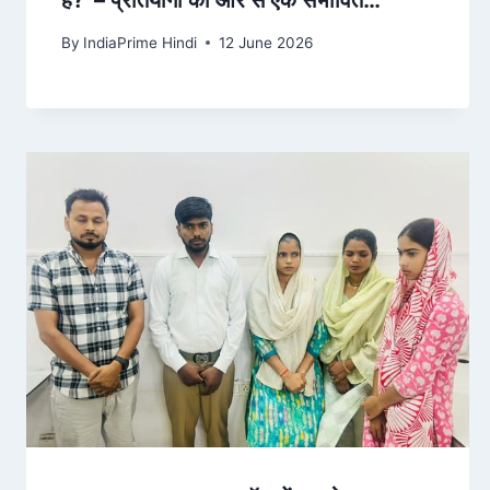
हैं?' – प्रतियोगी की ओर से एक संभावित
प्रतिवाद। – Vietnam.vn
By
IndiaPrime Hindi
12 June 2026