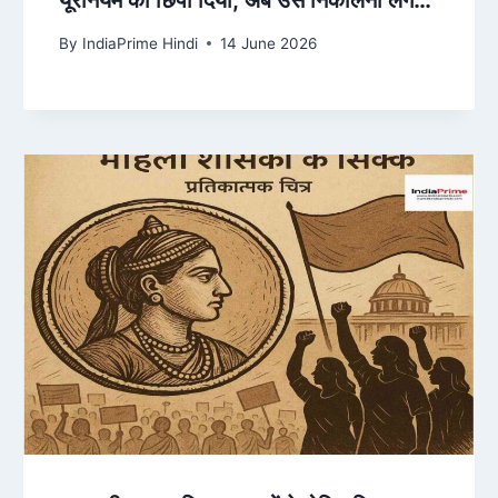
यूरेनियम को छिपा दिया, अब उसे निकालना लगभग
नामुमकिन
By
IndiaPrime Hindi
14 June 2026