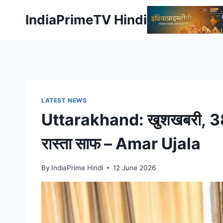
Skip
IndiaPrimeTV Hindi
to
content
LATEST NEWS
Uttarakhand: खुशखबरी, 38वें र
रास्ता साफ – Amar Ujala
By
IndiaPrime Hindi
12 June 2026