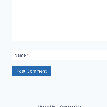
Name
*
About Us
Contact Us