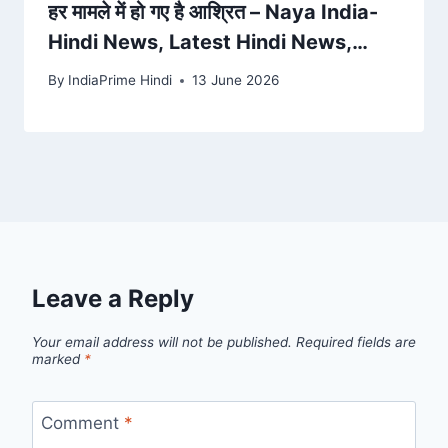
हर मामले में हो गए है आश्रित – Naya India-
Hindi News, Latest Hindi News,
Breaking News, Hindi Samachar –
By
IndiaPrime Hindi
13 June 2026
nayaindia.com
Leave a Reply
Your email address will not be published.
Required fields are
marked
*
Comment
*