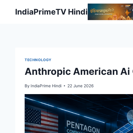
Skip
IndiaPrimeTV Hindi
to
content
TECHNOLOGY
Anthropic American Ai Co
By
IndiaPrime Hindi
22 June 2026