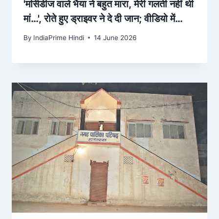
'मर्सिडीज वाले भैया ने बहुत मारा, मेरी गलती नहीं थी
मां…', रोते हुए ड्राइवर ने दे दी जान; वीडियो में
बोला- मां मुझे माफ कर देना – AajTak
By
IndiaPrime Hindi
14 June 2026