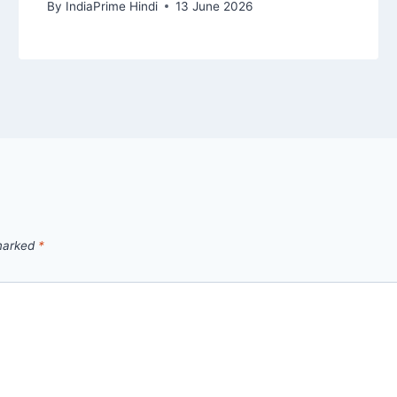
By
IndiaPrime Hindi
13 June 2026
 marked
*