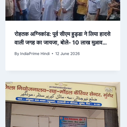
रोहतक अग्निकांड: पूर्व सीएम हुड्डा ने लिया हादसे
वाली जगह का जायजा, बोले- 10 लाख मुआवजा
कम, मृतकों को परिजनों को मिले सरकारी नौकरी
By
IndiaPrime Hindi
12 June 2026
– Amar Ujala