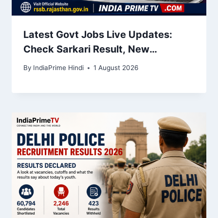
Latest Govt Jobs Live Updates:
Check Sarkari Result, New
Vacancies, and Employment News
By
IndiaPrime Hindi
1 August 2026